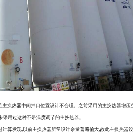
且主换热器中间抽口位置设计不合理。之前采用的主换热器增压空
未采用过这种不带温度调节的主换热器。
计算发现,以前主换热器所留设计余量普遍偏大,故此主换热器设