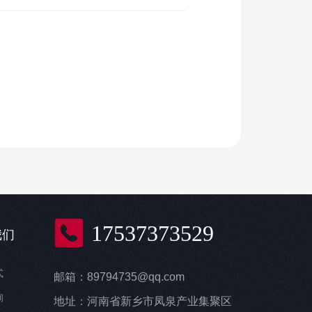
17537373529
我们
式
邮箱：89794735@qq.com
询
地址：河南省新乡市凤泉产业集聚区