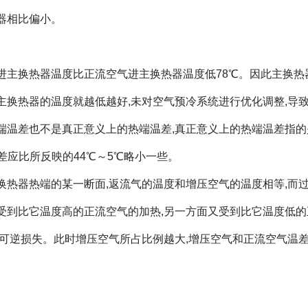
器相比偏小。
主换热器温度比正流空气进主换热器温度低78℃。因此主换热
主换热器的温度就越低越好,未对空气预冷系统进行优化调整,导
端温差也不是真正意义上的热端温差,真正意义上的热端温差指的
差应比所反映的44℃～5℃略小一些。
热器热端的某一断面,返流气的温度和增压空气的温度相等,而过
受到比它温度高的正流空气的加热,另一方面又受到比它温度低的
不可逆损失。此时增压空气所占比例越大,增压空气和正流空气温